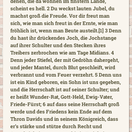
denen, die da wohnen im finstern Lande,
scheint es hell. 2 Du weckst lauten Jubel, du
machst groß die Freude. Vor dir freut man
sich, wie man sich freut in der Ernte, wie man
fröhlich ist, wenn man Beute austeilt.[1] 3 Denn
du hast ihr drückendes Joch, die Jochstange
auf ihrer Schulter und den Stecken ihres
Treibers zerbrochen wie am Tage Midians. 4
Denn jeder Stiefel, der mit Gedröhn dahergeht,
und jeder Mantel, durch Blut geschleift, wird
verbrannt und vom Feuer verzehrt. 5 Denn uns
ist ein Kind geboren, ein Sohn ist uns gegeben,
und die Herrschaft ist auf seiner Schulter; und
er heißt Wunder-Rat, Gott-Held, Ewig-Vater,
Friede-Fürst; 6 auf dass seine Herrschaft groß
werde und des Friedens kein Ende auf dem
Thron Davids und in seinem Königreich, dass
er’s stärke und stütze durch Recht und